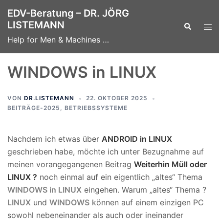
Zum
EDV-Beratung – DR. JÖRG
Inhalt
LISTEMANN
Suche
Men
springen
ums
Help for Men & Machines …
WINDOWS in LINUX
VON
DR.LISTEMANN
22. OKTOBER 2025
BEITRÄGE-2025
,
BETRIEBSSYSTEME
Nachdem ich etwas über
ANDROID in LINUX
geschrieben habe, möchte ich unter Bezugnahme auf
meinen vorangegangenen Beitrag
Weiterhin Müll oder
LINUX ?
noch einmal auf ein eigentlich „altes“ Thema
WINDOWS in LINUX
eingehen. Warum „altes“ Thema ?
LINUX
und
WINDOWS
können auf einem einzigen PC
sowohl nebeneinander als auch oder ineinander