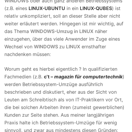
WINDOWS
oder auch ganz anderen Betriebssystems
(z.B. eines
LINUX-UBUNTU
in ein
LINUX-QUBES
) ist
relativ unkompliziert, soll an dieser Stelle aber nicht
weiter erläutert werden. Hingegen ist mir wichtig, auf
das Thema
WINDOWS-Umzug in LINUX
näher
einzugehen, über das viele Anwender im Zuge eines
Wechsel von
WINDOWS
zu
LINUX
ernsthafter
nachdenken müssen:
Worum geht es hierbei eigentlich ? In qualifizierten
Fachmedien (z.B.
c’t –
magazin für computertechnik
)
werden Betriebssystem-Umzüge ausführlich
beschrieben und diskutiert, eher aus der Sicht von
Leuten am Schreibtisch als von IT-Praktikern vor Ort,
die bei solchen Arbeiten ihren (zumeist gewerblichen)
Kunden zur Seite stehen. Aus meiner langjährigen
Praxis halte ich Betriebssystem-Umzüge für wenig
sinnvoll, und zwar aus mindestens diesen Gründen: